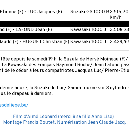
Etienne (F) - LUC Jacques (F)
Suzuki GS 1000 R
3.515,20
km/h
d (F) - LAFOND Jean (F)
Kawasaki 1000 J
3.508,2
aude (F) - HUGUET Christian (F)
Kawasaki 1000 J
3.438,76
tête depuis le samedi 19 h, la Suzuki de Hervé Moineau (F)/
 La Kawasaki des Français Raymond Roche/ Jean Lafond pas
de le céder à leurs compatriotes Jacques Luc/ Pierre-Eti
 demie heure, la Suzuki de Luc/ Samin tourne sur 3 cylindre
ous le drapeau à damiers.
sdeliege.be/
Film d'Aimé Léonard (merci à sa fille Anne Lise)
Montage Francis Boutet. Numérisation Jean Claude Jacq.