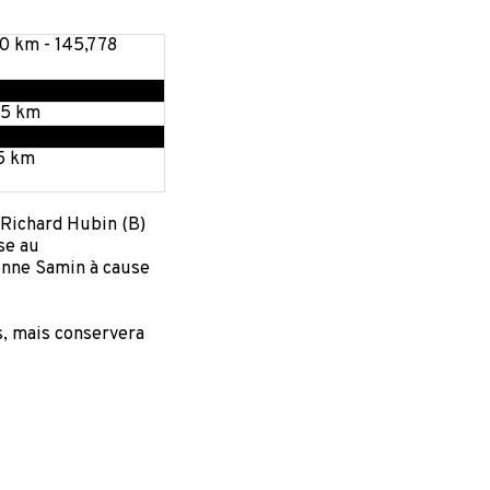
0 km - 145,778
35 km
5 km
 Richard Hubin (B)
se au
enne Samin à cause
s, mais conservera