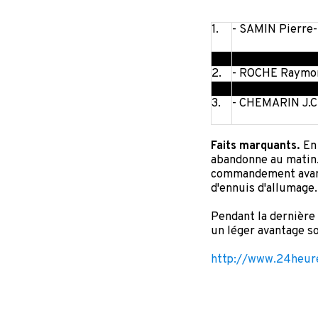
1.
- SAMIN Pierre-
2.
- ROCHE Raymon
3.
- CHEMARIN J.Cl
Faits marquants.
En 
abandonne au matin.
commandement avant 
d'ennuis d'allumage.
Pendant la dernière
un léger avantage s
http://www.24heure